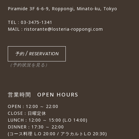
Piramide 3F 6-6-9, Roppongi, Minato-ku, Tokyo
TEL : 03-3475-1341
MAIL : ristorante@losteria-roppongi.com
予約 / RESERVATION
（予約状況を見る）
営業時間 OPEN HOURS
OPEN：12:00 ～ 22:00
CLOSE：日曜定休
LUNCH：12:00 ～ 15:00 (L.O 14:00)
DINNER：17:30 ～ 22:00
(コース料理 L.O 20:00 / アラカルトL.O 20:30)