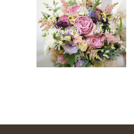
WELCOME
MENU
S