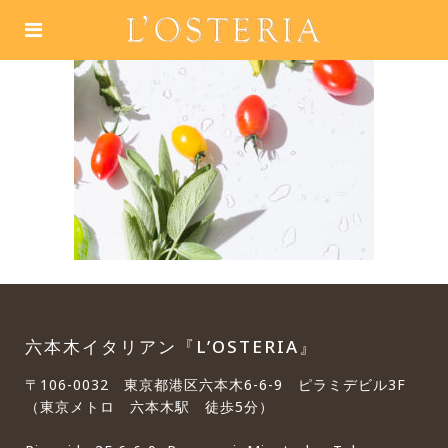
六本木イタリアン『L’OSTERIA』
〒106-0032 東京都港区六本木6-6-9 ピラミデビル3F
（東京メトロ 六本木駅 徒歩5分）