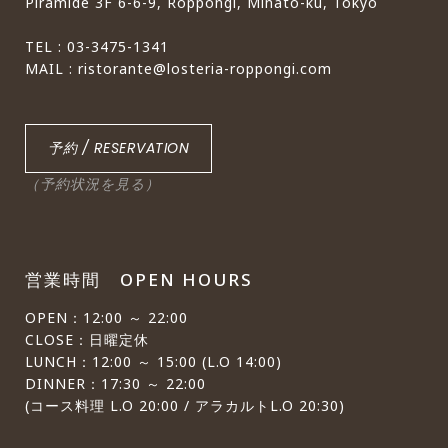
Piramide 3F 6-6-9, Roppongi, Minato-ku, Tokyo
TEL : 03-3475-1341
MAIL : ristorante@losteria-roppongi.com
予約 / RESERVATION
（予約状況を見る）
営業時間 OPEN HOURS
OPEN：12:00 ～ 22:00
CLOSE：日曜定休
LUNCH：12:00 ～ 15:00 (L.O 14:00)
DINNER：17:30 ～ 22:00
(コース料理 L.O 20:00 / アラカルトL.O 20:30)