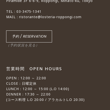
Piramide 3F 6-6-9, Roppongi, Minato-ku, Tokyo
TEL : 03-3475-1341
MAIL : ristorante@losteria-roppongi.com
予約 / RESERVATION
（予約状況を見る）
営業時間 OPEN HOURS
OPEN：12:00 ～ 22:00
CLOSE：日曜定休
LUNCH：12:00 ～ 15:00 (L.O 14:00)
DINNER：17:30 ～ 22:00
(コース料理 L.O 20:00 / アラカルトL.O 20:30)